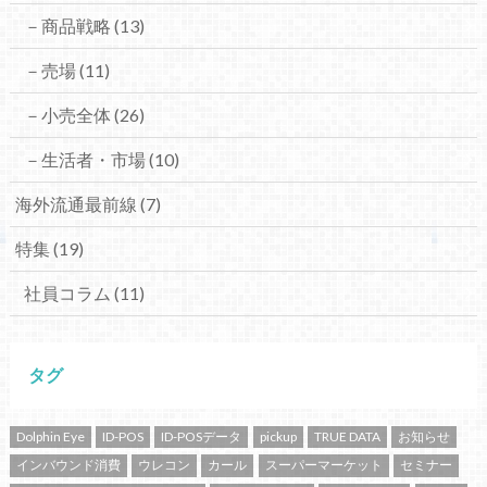
－商品戦略
(13)
－売場
(11)
－小売全体
(26)
－生活者・市場
(10)
海外流通最前線
(7)
特集
(19)
社員コラム
(11)
タグ
Dolphin Eye
ID-POS
ID-POSデータ
pickup
TRUE DATA
お知らせ
インバウンド消費
ウレコン
カール
スーパーマーケット
セミナー