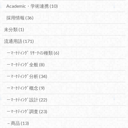
Academic・学術連携
(10)
採用情報
(36)
未分類
(1)
流通用語
(171)
－ﾏｰｹﾃｨﾝｸﾞ ﾘｻｰﾁの種類
(6)
－ﾏｰｹﾃｨﾝｸﾞ全般
(8)
－ﾏｰｹﾃｨﾝｸﾞ分析
(34)
－ﾏｰｹﾃｨﾝｸﾞ概念
(9)
－ﾏｰｹﾃｨﾝｸﾞ設計
(22)
－ﾏｰｹﾃｨﾝｸﾞ調査
(23)
－商品
(13)