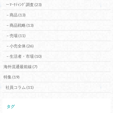
－ﾏｰｹﾃｨﾝｸﾞ調査
(23)
－商品
(13)
－商品戦略
(13)
－売場
(11)
－小売全体
(26)
－生活者・市場
(10)
海外流通最前線
(7)
特集
(19)
社員コラム
(11)
タグ