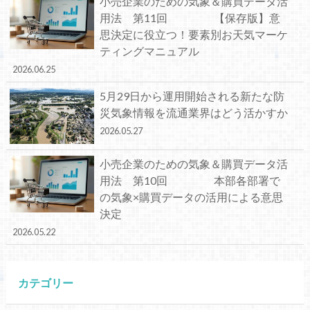
小売企業のための気象＆購買データ活
用法 第11回 【保存版】意
思決定に役立つ！要素別お天気マーケ
ティングマニュアル
2026.06.25
5月29日から運用開始される新たな防
災気象情報を流通業界はどう活かすか
2026.05.27
小売企業のための気象＆購買データ活
用法 第10回 本部各部署で
の気象×購買データの活用による意思
決定
2026.05.22
カテゴリー