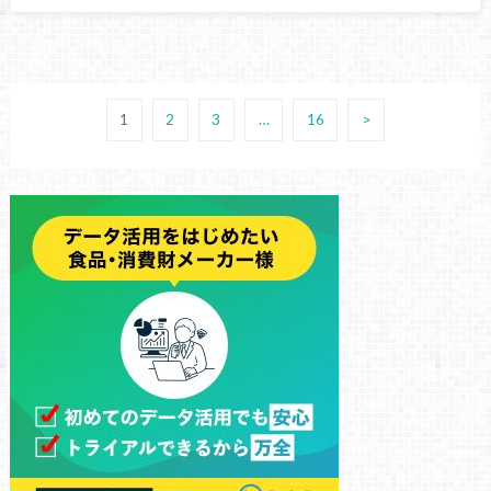
1
2
3
…
16
>