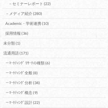
－セミナーレポート
(22)
－メディア紹介
(280)
Academic・学術連携
(10)
採用情報
(36)
未分類
(1)
流通用語
(171)
－ﾏｰｹﾃｨﾝｸﾞ ﾘｻｰﾁの種類
(6)
－ﾏｰｹﾃｨﾝｸﾞ全般
(8)
－ﾏｰｹﾃｨﾝｸﾞ分析
(34)
－ﾏｰｹﾃｨﾝｸﾞ概念
(9)
－ﾏｰｹﾃｨﾝｸﾞ設計
(22)