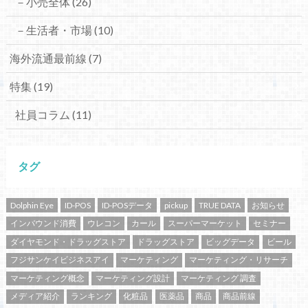
－小売全体
(26)
－生活者・市場
(10)
海外流通最前線
(7)
特集
(19)
社員コラム
(11)
タグ
Dolphin Eye
ID-POS
ID-POSデータ
pickup
TRUE DATA
お知らせ
インバウンド消費
ウレコン
カール
スーパーマーケット
セミナー
ダイヤモンド・ドラッグストア
ドラッグストア
ビッグデータ
ビール
フジサンケイビジネスアイ
マーケティング
マーケティング・リサーチ
マーケティング概念
マーケティング設計
マーケティング 調査
メディア紹介
ランキング
化粧品
医薬品
商品
商品前線