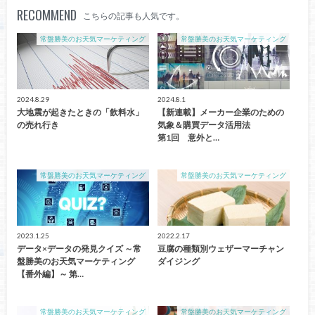
RECOMMEND
こちらの記事も人気です。
常盤勝美のお天気マーケティング
常盤勝美のお天気マーケティング
2024.8.29
2024.8.1
大地震が起きたときの「飲料水」
【新連載】メーカー企業のための
の売れ行き
気象＆購買データ活用法
第1回 意外と…
常盤勝美のお天気マーケティング
常盤勝美のお天気マーケティング
2023.1.25
2022.2.17
データ×データの発見クイズ ～常
豆腐の種類別ウェザーマーチャン
盤勝美のお天気マーケティング
ダイジング
【番外編】～ 第…
常盤勝美のお天気マーケティング
常盤勝美のお天気マーケティング