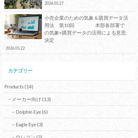
2026.05.27
小売企業のための気象＆購買データ活
用法 第10回 本部各部署で
の気象×購買データの活用による意思
決定
2026.05.22
カテゴリー
Products
(14)
－メーカー向け
(13)
－Dolphin Eye
(6)
－Eagle Eye
(3)
－ウレコン
(2)