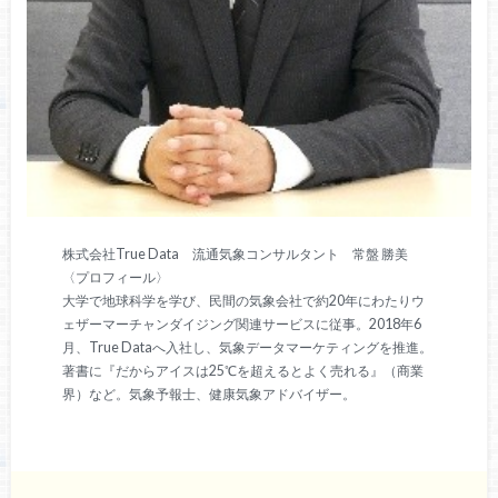
株式会社True Data 流通気象コンサルタント 常盤 勝美
〈プロフィール〉
大学で地球科学を学び、民間の気象会社で約20年にわたりウ
ェザーマーチャンダイジング関連サービスに従事。2018年6
月、True Dataへ入社し、気象データマーケティングを推進。
著書に『だからアイスは25℃を超えるとよく売れる』（商業
界）など。気象予報士、健康気象アドバイザー。