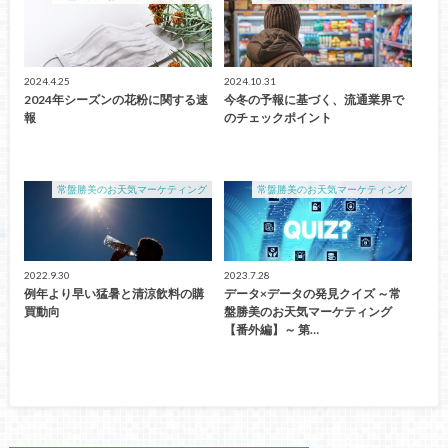
2024.4.25
2024.10.31
2024年シーズンの花粉に関する速
今冬の予報に基づく、流通業界で
報
のチェックポイント
常盤勝美のお天気マーケティング
常盤勝美のお天気マーケティング
2022.9.30
2023.7.28
例年より早い猛暑と清涼飲料の購
データ×データの発見クイズ ～常
買動向
盤勝美のお天気マーケティング
【番外編】～ 第…