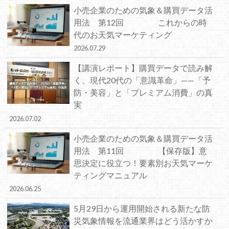
小売企業のための気象＆購買データ活
用法 第12回 これからの時
代のお天気マーケティング
2026.07.29
【講演レポート】購買データで読み解
く、現代20代の「意識革命」——「予
防・美容」と「プレミアム消費」の真
実
2026.07.02
小売企業のための気象＆購買データ活
用法 第11回 【保存版】意
思決定に役立つ！要素別お天気マーケ
ティングマニュアル
2026.06.25
5月29日から運用開始される新たな防
災気象情報を流通業界はどう活かすか