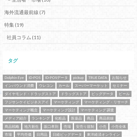
海外流通最前線
(7)
特集
(19)
社員コラム
(11)
タグ
Dolphin Eye
ID-POS
ID-POSデータ
pickup
TRUE DATA
お知らせ
インバウンド消費
ウレコン
カール
スーパーマーケット
セミナー
ダイヤモンド・ドラッグストア
ドラッグストア
ビッグデータ
ビール
フジサンケイビジネスアイ
マーケティング
マーケティング・リサーチ
マーケティング概念
マーケティング設計
マーケティング 調査
メディア紹介
ランキング
化粧品
医薬品
商品
商品前線
商品戦略
地方創生
坂口孝則
売場
安売り規制
小売
小売全体
市場
平均売価
日用品
日経ビッグデータ
東洋経済オンライン