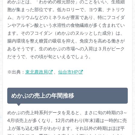
めかぶとは、「わかめの根元部分」のことをいい、生殖細
胞が集まった部位です。低カロリーで、ヨウ素、ナトリウ
ム、カリウムなどのミネラルが豊富であり、特にフコイダ
ンやアルギン酸という水溶性の食物繊維が多く含まれてい
ます。そのフコイダン（めかぶのヌルッとした成分）は、
腸内環境を整え糖質の吸収を抑え、免疫力を高める働きが
あるそうです。生のめかぶの市場への入荷は３月がピーク
だそうで、その頃が旬といえるでしょう。
※出典：
東北農政局
、
仙台市HP
めかぶの売上の年間推移
めかぶの売上時系列データを見ると、まさに旬の時期の3～
4月頃売上が多くなり、12月の終わり(年末)週は一時的に売
上が落ち込む様子がわかります。それ以外の時期はほぼ平