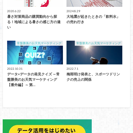
2020.6.22
2024.8.29
暑さ対策商品の購買動向から探
大地震が起きたときの「飲料水」
る！地域による暑さの感じ方の違
の売れ行き
い
常盤勝美のお天気マーケティング
常盤勝美のお天気マーケティング
2022.10.31
2022.7.1
データ×データの発見クイズ ～常
梅雨明け発表と、スポーツドリン
盤勝美のお天気マーケティング
クの売上の関係
【番外編】～ 第…