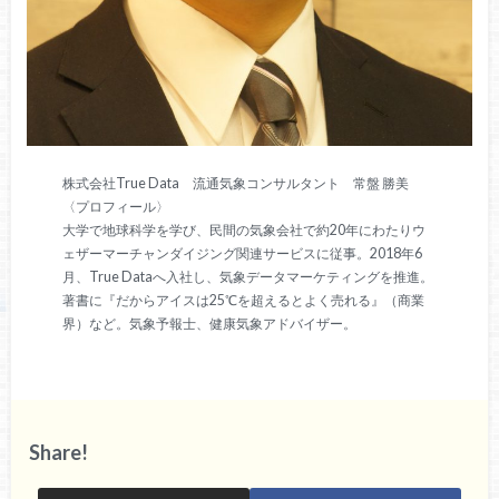
株式会社True Data 流通気象コンサルタント 常盤 勝美
〈プロフィール〉
大学で地球科学を学び、民間の気象会社で約20年にわたりウ
ェザーマーチャンダイジング関連サービスに従事。2018年6
月、True Dataへ入社し、気象データマーケティングを推進。
著書に『だからアイスは25℃を超えるとよく売れる』（商業
界）など。気象予報士、健康気象アドバイザー。
Share!