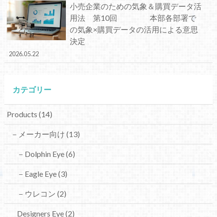
小売企業のための気象＆購買データ活
用法 第10回 本部各部署で
の気象×購買データの活用による意思
決定
2026.05.22
カテゴリー
Products
(14)
－メーカー向け
(13)
－Dolphin Eye
(6)
－Eagle Eye
(3)
－ウレコン
(2)
Designers Eye
(2)