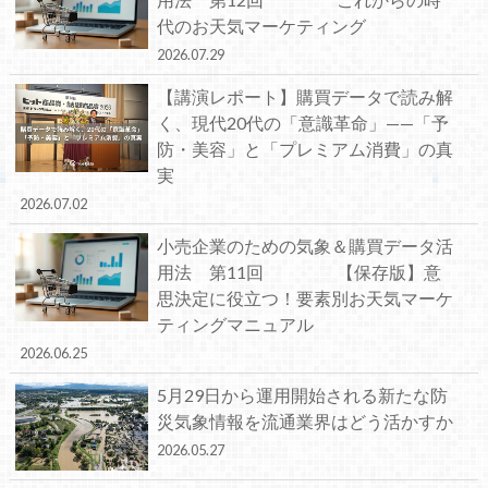
代のお天気マーケティング
2026.07.29
【講演レポート】購買データで読み解
く、現代20代の「意識革命」——「予
防・美容」と「プレミアム消費」の真
実
2026.07.02
小売企業のための気象＆購買データ活
用法 第11回 【保存版】意
思決定に役立つ！要素別お天気マーケ
ティングマニュアル
2026.06.25
5月29日から運用開始される新たな防
災気象情報を流通業界はどう活かすか
2026.05.27