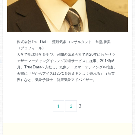
株式会社True Data 流通気象コンサルタント 常盤 勝美
〈プロフィール〉
大学で地球科学を学び、民間の気象会社で約20年にわたりウ
ェザーマーチャンダイジング関連サービスに従事。2018年6
月、True Dataへ入社し、気象データマーケティングを推進。
著書に『だからアイスは25℃を超えるとよく売れる』（商業
界）など。気象予報士、健康気象アドバイザー。
3
1
2