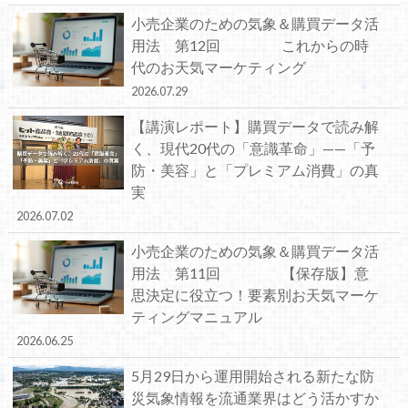
小売企業のための気象＆購買データ活
用法 第12回 これからの時
代のお天気マーケティング
2026.07.29
【講演レポート】購買データで読み解
く、現代20代の「意識革命」——「予
防・美容」と「プレミアム消費」の真
実
2026.07.02
小売企業のための気象＆購買データ活
用法 第11回 【保存版】意
思決定に役立つ！要素別お天気マーケ
ティングマニュアル
2026.06.25
5月29日から運用開始される新たな防
災気象情報を流通業界はどう活かすか