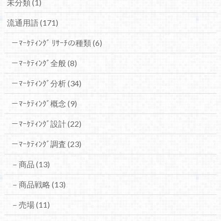
未分類
(1)
流通用語
(171)
－ﾏｰｹﾃｨﾝｸﾞ ﾘｻｰﾁの種類
(6)
－ﾏｰｹﾃｨﾝｸﾞ全般
(8)
－ﾏｰｹﾃｨﾝｸﾞ分析
(34)
－ﾏｰｹﾃｨﾝｸﾞ概念
(9)
－ﾏｰｹﾃｨﾝｸﾞ設計
(22)
－ﾏｰｹﾃｨﾝｸﾞ調査
(23)
－商品
(13)
－商品戦略
(13)
－売場
(11)