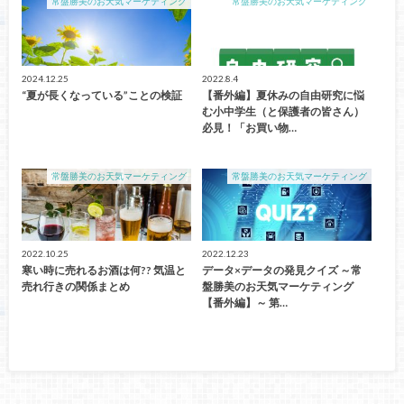
常盤勝美のお天気マーケティング
常盤勝美のお天気マーケティング
2024.12.25
2022.8.4
“夏が長くなっている”ことの検証
【番外編】夏休みの自由研究に悩
む小中学生（と保護者の皆さん）
必見！「お買い物…
常盤勝美のお天気マーケティング
常盤勝美のお天気マーケティング
2022.10.25
2022.12.23
寒い時に売れるお酒は何?? 気温と
データ×データの発見クイズ ～常
売れ行きの関係まとめ
盤勝美のお天気マーケティング
【番外編】～ 第…