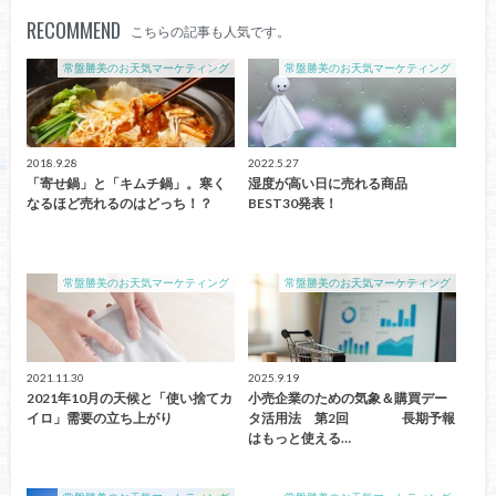
RECOMMEND
こちらの記事も人気です。
常盤勝美のお天気マーケティング
常盤勝美のお天気マーケティング
2018.9.28
2022.5.27
「寄せ鍋」と「キムチ鍋」。寒く
湿度が高い日に売れる商品
なるほど売れるのはどっち！？
BEST30発表！
常盤勝美のお天気マーケティング
常盤勝美のお天気マーケティング
2021.11.30
2025.9.19
2021年10月の天候と「使い捨てカ
小売企業のための気象＆購買デー
イロ」需要の立ち上がり
タ活用法 第2回 長期予報
はもっと使える…