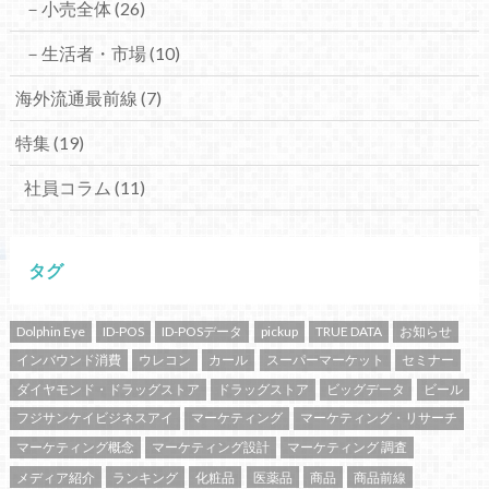
－小売全体
(26)
－生活者・市場
(10)
海外流通最前線
(7)
特集
(19)
社員コラム
(11)
タグ
Dolphin Eye
ID-POS
ID-POSデータ
pickup
TRUE DATA
お知らせ
インバウンド消費
ウレコン
カール
スーパーマーケット
セミナー
ダイヤモンド・ドラッグストア
ドラッグストア
ビッグデータ
ビール
フジサンケイビジネスアイ
マーケティング
マーケティング・リサーチ
マーケティング概念
マーケティング設計
マーケティング 調査
メディア紹介
ランキング
化粧品
医薬品
商品
商品前線