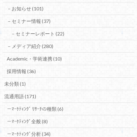
－お知らせ
(101)
－セミナー情報
(37)
－セミナーレポート
(22)
－メディア紹介
(280)
Academic・学術連携
(10)
採用情報
(36)
未分類
(1)
流通用語
(171)
－ﾏｰｹﾃｨﾝｸﾞ ﾘｻｰﾁの種類
(6)
－ﾏｰｹﾃｨﾝｸﾞ全般
(8)
－ﾏｰｹﾃｨﾝｸﾞ分析
(34)