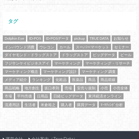
タグ
Dolphin Eye
ID-POS
ID-POSデータ
pickup
TRUE DATA
お知らせ
インバウンド消費
ウレコン
カール
スーパーマーケット
セミナー
ダイヤモンド・ドラッグストア
ドラッグストア
ビッグデータ
ビール
フジサンケイビジネスアイ
マーケティング
マーケティング・リサーチ
マーケティング概念
マーケティング設計
マーケティング 調査
メディア紹介
ランキング
化粧品
医薬品
商品
商品前線
商品戦略
地方創生
坂口孝則
売場
安売り規制
小売
小売全体
市場
平均売価
日用品
日経ビッグデータ
東洋経済オンライン
流通用語
生活者
米倉裕之
購入者
購買データ
ﾏｰｹﾃｨﾝｸﾞ分析
運営会社
会社案内（True Data）