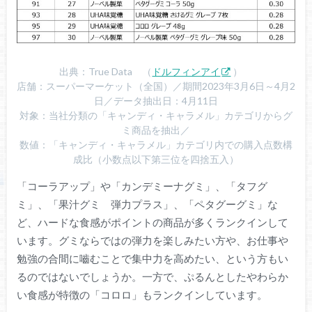
出典：True Data （
ドルフィンアイ
）
店舗：スーパーマーケット（全国）／期間2023年3月6日～4月2
日／データ抽出日：4月11日
対象：当社分類の「キャンディ・キャラメル」カテゴリからグ
ミ商品を抽出／
数値：「キャンディ・キャラメル」カテゴリ内での購入点数構
成比（小数点以下第三位を四捨五入）
「コーラアップ」や「カンデミーナグミ」、「タフグ
ミ」、「果汁グミ 弾力プラス」、「ペタグーグミ」な
ど、ハードな食感がポイントの商品が多くランクインして
います。グミならではの弾力を楽しみたい方や、お仕事や
勉強の合間に嚙むことで集中力を高めたい、という方もい
るのではないでしょうか。一方で、ぷるんとしたやわらか
い食感が特徴の「コロロ」もランクインしています。