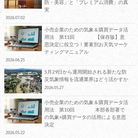
防・美容」と「プレミアム消費」の真
実
2026.07.02
小売企業のための気象＆購買データ活
用法 第11回 【保存版】意
思決定に役立つ！要素別お天気マーケ
ティングマニュアル
2026.06.25
5月29日から運用開始される新たな防
災気象情報を流通業界はどう活かすか
2026.05.27
小売企業のための気象＆購買データ活
用法 第10回 本部各部署で
の気象×購買データの活用による意思
決定
2026.05.22