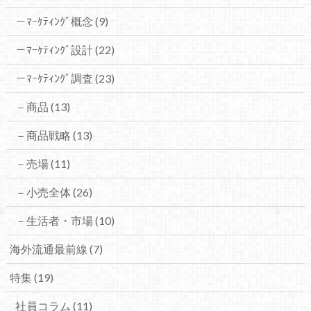
－ﾏｰｹﾃｨﾝｸﾞ概念
(9)
－ﾏｰｹﾃｨﾝｸﾞ設計
(22)
－ﾏｰｹﾃｨﾝｸﾞ調査
(23)
－商品
(13)
－商品戦略
(13)
－売場
(11)
－小売全体
(26)
－生活者・市場
(10)
海外流通最前線
(7)
特集
(19)
社員コラム
(11)