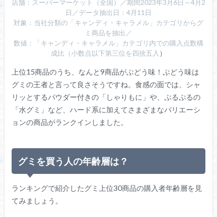
店舗：スーパーマーケット（全国）／期間2023年3月6日～4月2
日／データ抽出日：4月11日
対象：当社分類の「キャンディ・キャラメル」カテゴリからグ
ミ商品を抽出／
数値：「キャンディ・キャラメル」カテゴリ内での購入点数構
成比（小数点以下第三位を四捨五入
）
上位15商品のうち、なんと9商品がぶどう味！ぶどう味は
グミの王者と言って良さそうですね。食感の面では、シャ
リッとするパウダー付きの「しゃりもに」や、ぷるぷるの
「水グミ」など、ハード系に加えてさまざまなバリエーシ
ョンの商品がランクインしました。
グミを買う人の年齢層は？
ランキングで紹介したグミ上位30商品の購入者年齢層を見
てみましょう。