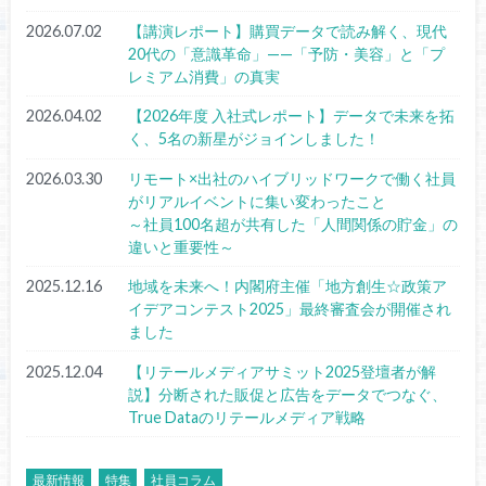
2026.07.02
【講演レポート】購買データで読み解く、現代
20代の「意識革命」——「予防・美容」と「プ
レミアム消費」の真実
2026.04.02
【2026年度 入社式レポート】データで未来を拓
く、5名の新星がジョインしました！
2026.03.30
リモート×出社のハイブリッドワークで働く社員
がリアルイベントに集い変わったこと
～社員100名超が共有した「人間関係の貯金」の
違いと重要性～
2025.12.16
地域を未来へ！内閣府主催「地方創生☆政策ア
イデアコンテスト2025」最終審査会が開催され
ました
2025.12.04
【リテールメディアサミット2025登壇者が解
説】分断された販促と広告をデータでつなぐ、
True Dataのリテールメディア戦略
最新情報
特集
社員コラム