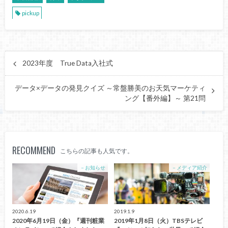
pickup
2023年度 True Data入社式
データ×データの発見クイズ ～常盤勝美のお天気マーケティ
ング【番外編】～ 第21問
RECOMMEND
こちらの記事も人気です。
－お知らせ
－メディア紹介
2020.6.19
2019.1.9
2020年6月19日（金）『週刊粧業
2019年1月8日（火）TBSテレビ