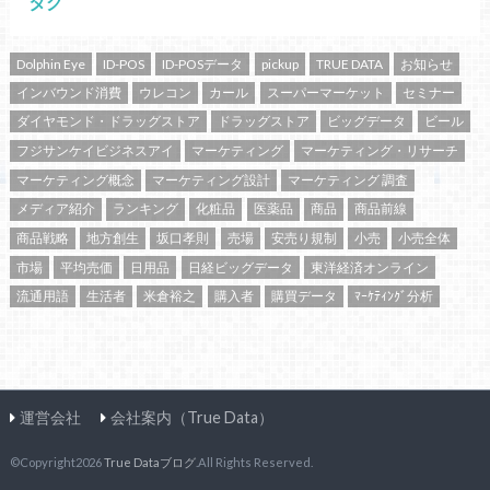
タグ
Dolphin Eye
ID-POS
ID-POSデータ
pickup
TRUE DATA
お知らせ
インバウンド消費
ウレコン
カール
スーパーマーケット
セミナー
ダイヤモンド・ドラッグストア
ドラッグストア
ビッグデータ
ビール
フジサンケイビジネスアイ
マーケティング
マーケティング・リサーチ
マーケティング概念
マーケティング設計
マーケティング 調査
メディア紹介
ランキング
化粧品
医薬品
商品
商品前線
商品戦略
地方創生
坂口孝則
売場
安売り規制
小売
小売全体
市場
平均売価
日用品
日経ビッグデータ
東洋経済オンライン
流通用語
生活者
米倉裕之
購入者
購買データ
ﾏｰｹﾃｨﾝｸﾞ分析
運営会社
会社案内（True Data）
©Copyright2026
True Dataブログ
.All Rights Reserved.