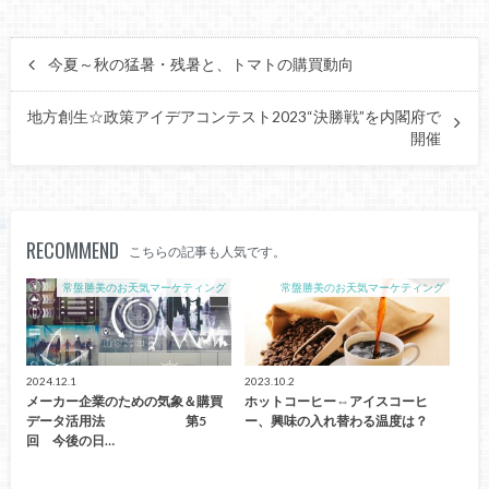
今夏～秋の猛暑・残暑と、トマトの購買動向
地方創生☆政策アイデアコンテスト2023“決勝戦”を内閣府で
開催
RECOMMEND
こちらの記事も人気です。
常盤勝美のお天気マーケティング
常盤勝美のお天気マーケティング
2024.12.1
2023.10.2
メーカー企業のための気象＆購買
ホットコーヒー⇔アイスコーヒ
データ活用法 第5
ー、興味の入れ替わる温度は？
回 今後の日…