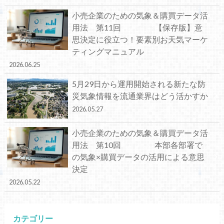
小売企業のための気象＆購買データ活
用法 第11回 【保存版】意
思決定に役立つ！要素別お天気マーケ
ティングマニュアル
2026.06.25
5月29日から運用開始される新たな防
災気象情報を流通業界はどう活かすか
2026.05.27
小売企業のための気象＆購買データ活
用法 第10回 本部各部署で
の気象×購買データの活用による意思
決定
2026.05.22
カテゴリー