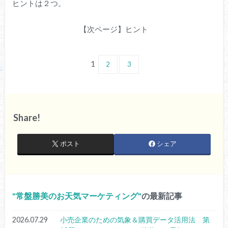
ヒントは２つ。
【次ページ】ヒント
1
2
3
Share!
ポスト
シェア
常盤勝美のお天気マーケティング
の最新記事
2026.07.29
小売企業のための気象＆購買データ活用法 第