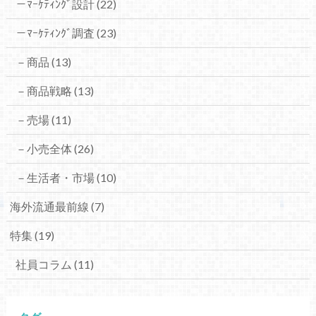
－ﾏｰｹﾃｨﾝｸﾞ設計
(22)
－ﾏｰｹﾃｨﾝｸﾞ調査
(23)
－商品
(13)
－商品戦略
(13)
－売場
(11)
－小売全体
(26)
－生活者・市場
(10)
海外流通最前線
(7)
特集
(19)
社員コラム
(11)