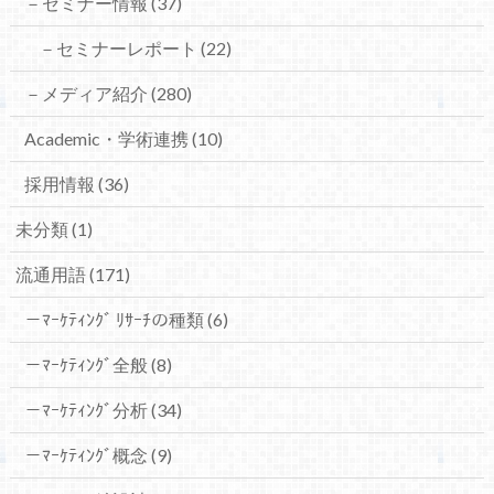
－セミナー情報
(37)
－セミナーレポート
(22)
－メディア紹介
(280)
Academic・学術連携
(10)
採用情報
(36)
未分類
(1)
流通用語
(171)
－ﾏｰｹﾃｨﾝｸﾞ ﾘｻｰﾁの種類
(6)
－ﾏｰｹﾃｨﾝｸﾞ全般
(8)
－ﾏｰｹﾃｨﾝｸﾞ分析
(34)
－ﾏｰｹﾃｨﾝｸﾞ概念
(9)