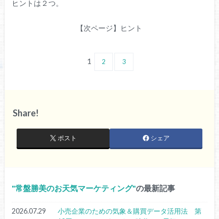
ヒントは２つ。
【次ページ】ヒント
1
2
3
Share!
ポスト
シェア
常盤勝美のお天気マーケティング
の最新記事
2026.07.29
小売企業のための気象＆購買データ活用法 第