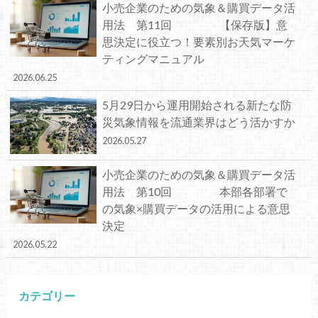
小売企業のための気象＆購買データ活
用法 第11回 【保存版】意
思決定に役立つ！要素別お天気マーケ
ティングマニュアル
2026.06.25
5月29日から運用開始される新たな防
災気象情報を流通業界はどう活かすか
2026.05.27
小売企業のための気象＆購買データ活
用法 第10回 本部各部署で
の気象×購買データの活用による意思
決定
2026.05.22
カテゴリー