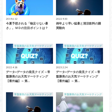
2019.6.12
2022.9.30
今夏予想される「物足りない暑
例年より早い猛暑と清涼飲料の購
さ」。ＭＤの注目ポイントは？
買動向
常盤勝美のお天気マーケティング
常盤勝美のお天気マーケティング
2022.4.18
2023.2.24
データ×データの発見クイズ ～常
データ×データの発見クイズ ～常
盤勝美のお天気マーケティング
盤勝美のお天気マーケティング
【番外編】～ 第…
【番外編】～ 第…
常盤勝美のお天気マーケティング
常盤勝美のお天気マーケティング