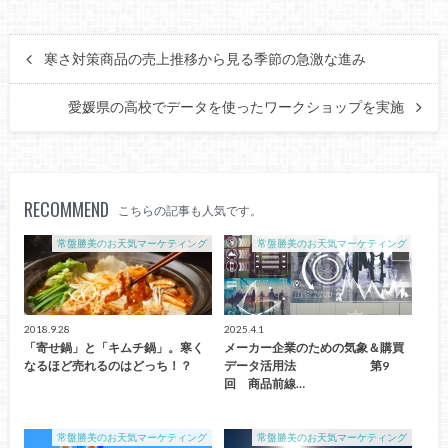
寒さ対策商品の売上推移から見る季節の急激な進み
愛媛県の高校でデータを使ったワークショップを実施
RECOMMEND
こちらの記事も人気です。
常盤勝美のお天気マーケティング
常盤勝美のお天気マーケティング
2018.9.28
2025.4.1
「寄せ鍋」と「キムチ鍋」。寒く
メーカー企業のための気象＆購買
なるほど売れるのはどっち！？
データ活用法 第9
回 商品前線…
常盤勝美のお天気マーケティング
常盤勝美のお天気マーケティング