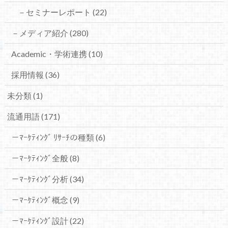
－セミナーレポート
(22)
－メディア紹介
(280)
Academic・学術連携
(10)
採用情報
(36)
未分類
(1)
流通用語
(171)
－ﾏｰｹﾃｨﾝｸﾞ ﾘｻｰﾁの種類
(6)
－ﾏｰｹﾃｨﾝｸﾞ全般
(8)
－ﾏｰｹﾃｨﾝｸﾞ分析
(34)
－ﾏｰｹﾃｨﾝｸﾞ概念
(9)
－ﾏｰｹﾃｨﾝｸﾞ設計
(22)