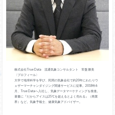
株式会社True Data 流通気象コンサルタント 常盤 勝美
〈プロフィール〉
大学で地球科学を学び、民間の気象会社で約20年にわたりウ
ェザーマーチャンダイジング関連サービスに従事。2018年6
月、True Dataへ入社し、気象データマーケティングを推進。
著書に『だからアイスは25℃を超えるとよく売れる』（商業
界）など。気象予報士、健康気象アドバイザー。