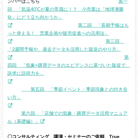
ンバーはこちら
第一
回 「気温40℃が夏の常識に！？ 小売業は「地球沸騰
化」にどう立ち向かうか」
第二回 「長期予報はも
っと使える！ 営業企画や販売促進への活用法」
第三回
「2週間予報や、過去データを活用した販促のやり方」
第
四回 「気象×購買データのエビデンスに基づいた販促で、
訴求に説得力を」
第五回 「季節イベント・季節現象との付き合
い方」
第六回 「店舗での気象・購買データ活用マニュア
ル（基礎編）」
〇コンサルティング、講演・セミナーのご依頼、True