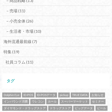
－商品戦略
(13)
－売場
(11)
－小売全体
(26)
－生活者・市場
(10)
海外流通最前線
(7)
特集
(19)
社員コラム
(11)
タグ
Dolphin Eye
ID-POS
ID-POSデータ
pickup
TRUE DATA
お知らせ
インバウンド消費
ウレコン
カール
スーパーマーケット
セミナー
ダイヤモンド・ドラッグストア
ドラッグストア
ビッグデータ
ビール