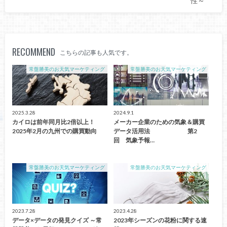
性～
RECOMMEND
こちらの記事も人気です。
常盤勝美のお天気マーケティング
常盤勝美のお天気マーケティング
2025.3.28
2024.9.1
カイロは前年同月比2倍以上！
メーカー企業のための気象＆購買
2025年2月の九州での購買動向
データ活用法 第2
回 気象予報…
常盤勝美のお天気マーケティング
常盤勝美のお天気マーケティング
2023.7.28
2023.4.28
データ×データの発見クイズ ～常
2023年シーズンの花粉に関する速