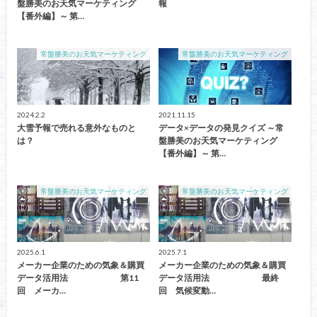
盤勝美のお天気マーケティング
報
【番外編】～ 第…
常盤勝美のお天気マーケティング
常盤勝美のお天気マーケティング
2024.2.2
2021.11.15
大雪予報で売れる意外なものと
データ×データの発見クイズ ～常
は？
盤勝美のお天気マーケティング
【番外編】～ 第…
常盤勝美のお天気マーケティング
常盤勝美のお天気マーケティング
2025.6.1
2025.7.1
メーカー企業のための気象＆購買
メーカー企業のための気象＆購買
データ活用法 第11
データ活用法 最終
回 メーカ…
回 気候変動…