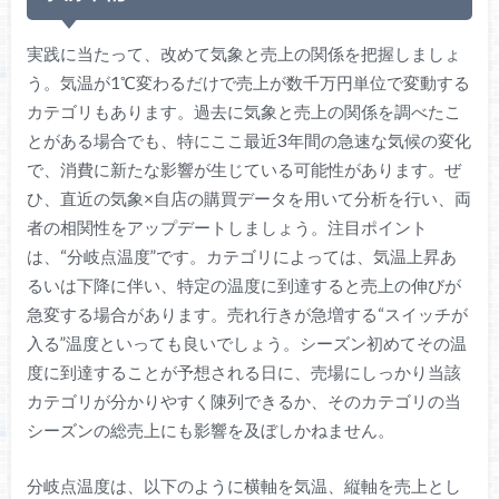
実践に当たって、改めて気象と売上の関係を把握しましょ
う。気温が1℃変わるだけで売上が数千万円単位で変動する
カテゴリもあります。過去に気象と売上の関係を調べたこ
とがある場合でも、特にここ最近3年間の急速な気候の変化
で、消費に新たな影響が生じている可能性があります。ぜ
ひ、直近の気象×自店の購買データを用いて分析を行い、両
者の相関性をアップデートしましょう。注目ポイント
は、“分岐点温度”です。カテゴリによっては、気温上昇あ
るいは下降に伴い、特定の温度に到達すると売上の伸びが
急変する場合があります。売れ行きが急増する“スイッチが
入る”温度といっても良いでしょう。シーズン初めてその温
度に到達することが予想される日に、売場にしっかり当該
カテゴリが分かりやすく陳列できるか、そのカテゴリの当
シーズンの総売上にも影響を及ぼしかねません。
分岐点温度は、以下のように横軸を気温、縦軸を売上とし