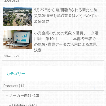
2026.06.25
5月29日から運用開始される新たな防
災気象情報を流通業界はどう活かすか
2026.05.27
小売企業のための気象＆購買データ活
用法 第10回 本部各部署で
の気象×購買データの活用による意思
決定
2026.05.22
カテゴリー
Products
(14)
－メーカー向け
(13)
－Dolphin Eye
(6)